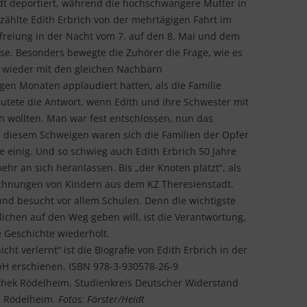
dt deportiert, während die hochschwangere Mutter in
zählte Edith Erbrich von der mehrtägigen Fahrt im
FAMILIE STRAUSS
efreiung in der Nacht vom 7. auf den 8. Mai und dem
e. Besonders bewegte die Zuhörer die Frage, wie es
FAMILIE WALLERSTEIN
n wieder mit den gleichen Nachbarn
FAMILIE ZINKES
en Monaten applaudiert hatten, als die Familie
autete die Antwort, wenn Edith und ihre Schwester mit
n wollten. Man war fest entschlossen, nun das
n diesem Schweigen waren sich die Familien der Opfer
einig. Und so schwieg auch Edith Erbrich 50 Jahre
ehr an sich heranlassen. Bis „der Knoten platzt“, als
eichnungen von Kindern aus dem KZ Theresienstadt.
n und besucht vor allem Schulen. Denn die wichtigste
lichen auf den Weg geben will, ist die Verantwortung,
e Geschichte wiederholt.
ht verlernt“ ist die Biografie von Edith Erbrich in der
bH erschienen. ISBN 978-3-930578-26-9
iothek Rödelheim, Studienkreis Deutscher Widerstand
e Rödelheim.
Fotos: Förster/Heidt