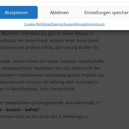
n einer Rezension der Brigitte. Im Gespräch mit Harald
Akzeptieren
Ablehnen
Einstellungen speiche
eschichte der Familie von Anne Frank vor und liest aus
Cookie-Richtlinie
Datenschutzerklärung
Impressum
rmstadt, studierte an der Akademie für Bildende
n München und lebte ein Jahr in einem Kibbuz in
Tagesbuchs der Anne Frank, Autorin einer Anne Frank-
rsetzerin mit großem Erfolg über vierzig Bücher für
.
stadt, unterrichtete die Fächer Deutsch, Gesellschafts-
t verantwortlicher Redakteur der HLZ (Zeitschrift der
Schülern Publikationen und pädagogische Projekte zur
n Spurensuche und zur »Erziehung nach Auschwitz«.
 des hr-Rundfunkrats.
Foto: Förster/Heidt
er Evangelischen Cyriakusgemeinde, Alexanderstraße 37
 – besetzt – befreit“
innern sich an das Ende des 2. Weltkriegs in