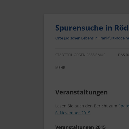
Zum
Inhalt
springen
Spurensuche in Rö
Orte jüdischen Lebens in Frankfurt-Rödelh
STADTTEIL GEGEN RASSISMUS
DAS R
MEHR
IMPRESSUM
Veranstaltungen
DATENSCHUTZERKLÄRUNG
COOKIE-RICHTLINIE (EU)
Lesen Sie auch den Bericht zum
Spate
6. November 2015
.
DOWNLOADS
Veranstaltungen 2015