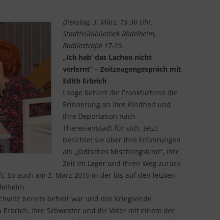
FAMILIE HAMMEL
Dienstag, 3. März, 19.30 Uhr,
Stadtteilbibliothek Rödelheim,
ELISABETH HOFMANN
Radilostraße 17-19.
KARL KNAUF
„Ich hab‘ das Lachen nicht
verlernt“ – Zeitzeugengespräch mit
FAMILIE MARKUS
FERDINAND MARK
Edith Erbrich
Lange behielt die Frankfurterin die
REBEKKA MARX
ROSALIE MARKUS, 
Erinnerung an ihre Kindheit und
ihre Deportation nach
HERMANN MEIER
Theresienstadt für sich. Jetzt
ANNA MÜLLER
berichtet sie über ihre Erfahrungen
als „jüdisches Mischlingskind“, ihre
FAMILIE ROSENTHAL
Zeit im Lager und ihren Weg zurück
t. So auch am 3. März 2015 in der bis auf den letzten
FAMILIE SCHÖNTHAL
delheim.
ALBERT N. SIMMEDINGER
chwitz bereits befreit war und das Kriegsende
 Erbrich, ihre Schwester und ihr Vater mit einem der
FAMILIE STERN
EDITH FROEHLICH,