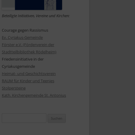
Beteiligte Initiativen, Vereine und Kirchen:
Courage gegen Rassismus
Ev. Cyriakus-Gemeinde
Förster e.V. (Förderverein der
US
Stadtteilbibliothek Rödelheim)
Friedensinitiative in der
GEB. GRÜN
Cyriakusgemeinde
Heimat- und Geschichtsverein
RAUM für Kinder und Teenies
Stolpersteine
Kath. Kirchengemeinde St. Antonius
Suchen
nach:
 GEB. STERN