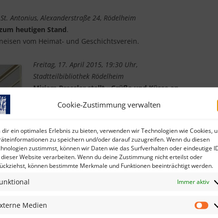
 St. Antonius, Alexanderstraße 24, Rödelheim
 zum heutigen Stand
.
oneisen vom Heimat- und Geschichtsverein.
Freitag, 17. April 2015, 19:30 Uhr,
Stadtteilbibliothek Rödelheim
Mirjam Pressler stellt »Grüße und Küsse an
alle« vor: Die Geschichte der Familie von
Cookie-Zustimmung verwalten
Anne Frank
Im Rahmen von „Frankfurt liest ein Buch
dir ein optimales Erlebnis zu bieten, verwenden wir Technologien wie Cookies, 
2015“
äteinformationen zu speichern und/oder darauf zuzugreifen. Wenn du diesen
Wie durch ein Wunder haben zahllose
hnologien zustimmst, können wir Daten wie das Surfverhalten oder eindeutige I
 dieser Website verarbeiten. Wenn du deine Zustimmung nicht erteilst oder
Briefe, Dokumente und Fotos der Familie
ückziehst, können bestimmte Merkmale und Funktionen beeinträchtigt werden.
nes Hauses der Familie in der Baseler Herbstgasse
 Jahren entdeckt. Die wunderbare Erzählerin Mirjam
unktional
Immer aktiv
 wie exemplarische Geschichte vom Aufstieg und
lie Frank aus Frankfurt zusammengefügt.
xterne Medien
Ex
Me
nden Figuren, dass man meint, man stecke in einem