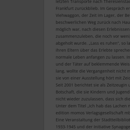
letzten Transporte nach Theresiensta
Frankfurt zurückblieb. Im Gespräch er
Viehwaggon, der Zeit im Lager, der B
beschwerlichen Weg zurück nach Haus
möglich war, nach diesen Erlebnisse
zusammenzuleben, die noch vor wenig
abgeholt wurde. „Lass es ruhen“, so l
ihren Eltern über das Erlebte spreche
normale Leben anfangen zu lassen. I
und der Täter auf beklemmende Weise 
lang, wollte die Vergangenheit nicht m
sie von einer Ausstellung hört mit Z
Seit 2001 berichtet sie als Zeitzeugi
Botschaft, die sie Kindern und Jugend
nicht wieder zuzulassen, dass sich di
Unter dem Titel „Ich hab das Lachen nic
edition momos Verlagsgesellschaft m
Eine Veranstaltung der Stadtteilbibl
1933-1945 und der Initiative Synagog