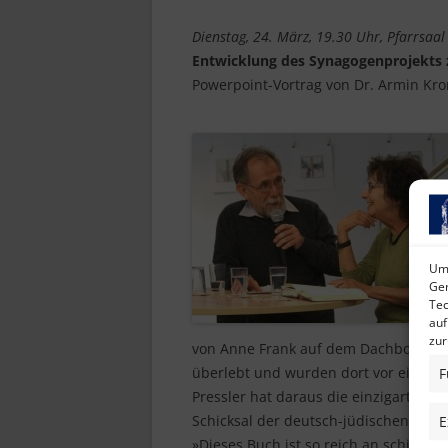
Dienstag, 24. März, 19.30 Uhr, Pfarrsaal
Entwicklung des Synagogenprojekts
Powerpoint-Vortrag von Dr. Armin Kr
Um 
Ger
Tec
auf
zur
von Anne Frank auf dem Dachboden ei
überlebt und wurden dort vor einigen
F
Pressler hat daraus die einzigartige
Schicksal der deutsch-jüdischen Fami
E
»Dieses Buch ist so reich an schiller