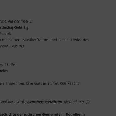
che, Auf der Insel 5:
rdechaj Gebirtig
atzelt
mit seinem Musikerfreund Fred Patzelt Lieder des
echaj Gebirtig
gs 11 Uhr:
lheim
 erfragen bei: Elke Gutberlet, Tel. 069 788643
saal der Cyriakusgemeinde Rödelheim, Alexanderstraße
eschichte der jüdischen Gemeinde in Rödelheim