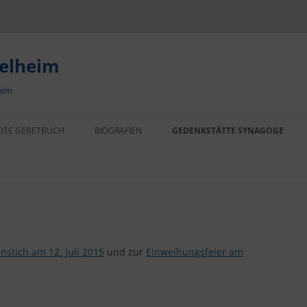
delheim
eim
OTE GEBETBUCH
BIOGRAFIEN
GEDENKSTÄTTE SYNAGOGE
KARL BRANDENSTEIN
AUFRUF
FAMILIE DREYFUSS
PRESSE
FAMILIE EISEMANN
VERANSTALTUNGEN
EHEPAAR ENDERS
nstich am 12. Juli 2015
und zur
Einweihungsfeier am
FAMILIE FLEISCH
FAMILIE GRÜNEBAUM