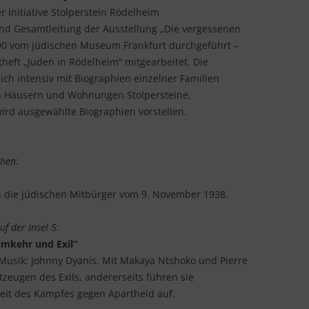
r Initiative Stolperstein Rödelheim
und Gesamtleitung der Ausstellung „Die vergessenen
90 vom jüdischen Museum Frankfurt durchgeführt –
heft „Juden in Rödelheim“ mitgearbeitet. Die
sich intensiv mit Biographien einzelner Familien
n Häusern und Wohnungen Stolpersteine,
wird ausgewählte Biographien vorstellen.
chen:
 die jüdischen Mitbürger vom 9. November 1938.
f der Insel 5:
imkehr und Exil“
 Musik: Johnny Dyanis. Mit Makaya Ntshoko und Pierre
tzeugen des Exils, andererseits führen sie
eit des Kampfes gegen Apartheid auf.