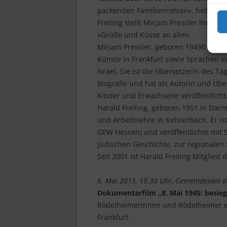
packenden Familienroman«, heißt es i
Freiling stellt Mirjam Pressler ihre G
»Grüße und Küsse an alle«.
Mirjam Pressler, geboren 19490 in Da
Künste in Frankfurt sowie Sprachen i
Israel. Sie ist die Übersetzerin des 
Biografie und hat als Autorin und Übe
Kinder und Erwachsene veröffentlicht
Harald Freiling, geboren 1951 in Darm
und Arbeitslehre in Kelsterbach. Er is
GEW Hessen) und veröffentlichte mit 
jüdischen Geschichte, zur regionale
Seit 2001 ist Harald Freiling Mitglied
6. Mai 2015, 19.30 Uhr, Gemeindesaal d
Dokumentarfilm „8. Mai 1945: besiegt
Rödelheimerinnen und Rödelheimer er
Frankfurt