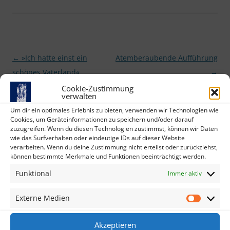
Beitragsnavigation
←
»Ich hatte einst ein
Atemberaubende Aufführung
schönes Vaterland«
→
Cookie-Zustimmung
verwalten
SYNAGOGE RÖDELHEIM
Um dir ein optimales Erlebnis zu bieten, verwenden wir Technologien wie
Cookies, um Geräteinformationen zu speichern und/oder darauf
zuzugreifen. Wenn du diesen Technologien zustimmst, können wir Daten
wie das Surfverhalten oder eindeutige IDs auf dieser Website
verarbeiten. Wenn du deine Zustimmung nicht erteilst oder zurückziehst,
können bestimmte Merkmale und Funktionen beeinträchtigt werden.
Funktional
Immer aktiv
Beteiligte Initiativen, Vereine und Kirchen:
Externe Medien
Externe
Medien
Courage gegen Rassismus
Akzeptieren
Ev. Cyriakus-Gemeinde