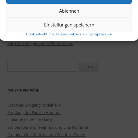
Förster e.V. (Förderverein der Stadtteilbibliothek Rödelheim)
Ablehnen
Friedensinitiative in der Cyriakusgemeinde
Heimat- und Geschichtsverein
Einstellungen speichern
RAUM für Kinder und Teenies
Cookie-Richtlinie
Datenschutzerklärung
Impressum
Stolpersteine
Kath. Kirchengemeinde St. Antonius
Suchen
nach:
NEUESTE BEITRÄGE
Stadtteilrundgang Rödelheim
Empfang der Familie Hammel
Einladung zum Empfang
Stolpersteine für Heinrich und Lina Hammel
Stolpersteine für Irma und Friedrich Enders